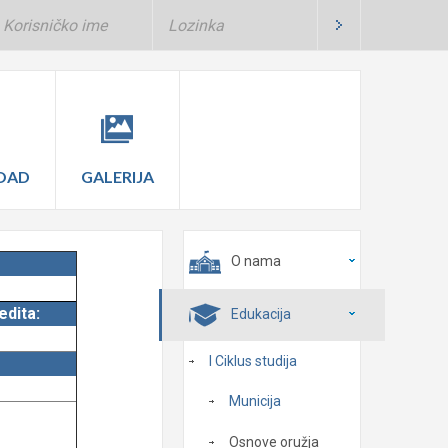
OAD
GALERIJA
O nama
edita:
Edukacija
I Ciklus studija
Municija
Osnove oružja