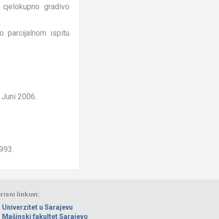
i cjelokupno gradivo
 parcijalnom ispitu
 Juni 2006.
1993.
risni linkovi:
Univerzitet u Sarajevu
Mašinski fakultet Sarajevo