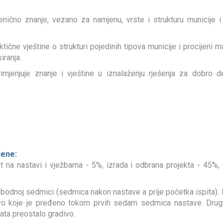
enično znanje, vezano za namjenu, vrste i strukturu municije 
tične vještine o strukturi pojedinih tipova municije i procijeni m
iranja.
imjenjuje znanje i vještine u iznalaženju rješenja za dobro 
jene:
 na nastavi i vježbama - 5%, izrada i odbrana projekta - 45%
bodnoj sedmici (sedmica nakon nastave a prije početka ispita). Prv
o koje je pređeno tokom prvih sedam sedmica nastave. Drugi p
ata preostalo gradivo.