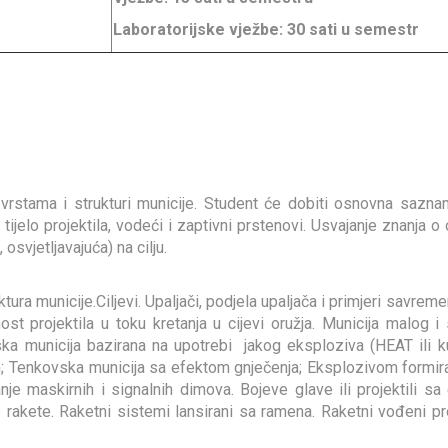
Laboratorijske vježbe: 30 sati u semestr
vrstama i strukturi municije. Student će dobiti osnovna sazn
, tijelo projektila, vodeći i zaptivni prstenovi. Usvajanje znanja
osvjetljavajuća) na cilju.
uktura municije.Ciljevi. Upaljači, podjela upaljača i primjeri savrem
ost projektila u toku kretanja u cijevi oružja. Municija malog i
vska municija bazirana na upotrebi jakog eksploziva (HEAT ili ku
 Tenkovska municija sa efektom gnječenja; Eksplozivom formirani
janje maskirnih i signalnih dimova. Bojeve glave ili projektili s
e rakete. Raketni sistemi lansirani sa ramena. Raketni vođeni pr