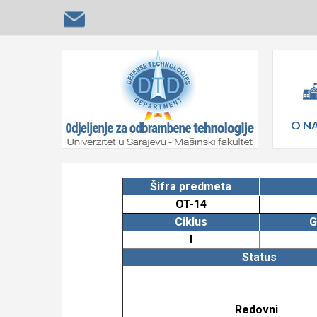
O N
Šifra predmeta
OT-14
Ciklus
G
I
Status
Redovni