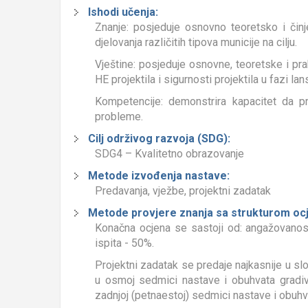
Ishodi učenja:
Znanje: posjeduje osnovno teoretsko i činj
djelovanja različitih tipova municije na cilju.
Vještine: posjeduje osnovne, teoretske i prak
HE projektila i sigurnosti projektila u fazi lans
Kompetencije: demonstrira kapacitet da pr
probleme.
Cilj održivog razvoja (SDG):
SDG4 – Kvalitetno obrazovanje
Metode izvođenja nastave:
Predavanja, vježbe, projektni zadatak
Metode provjere znanja sa strukturom oc
Konačna ocjena se sastoji od: angažovanost
ispita - 50%.
Projektni zadatak se predaje najkasnije u slo
u osmoj sedmici nastave i obuhvata gradiv
zadnjoj (petnaestoj) sedmici nastave i obuhv