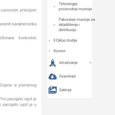
Tehnologije
proizvodnje municije
i osnovnim principim
Pakovanje municije za
asenih karakteristika
skladištenje i
distribuciju
definirane konkretne
II Ciklus studija
Kursevi
Istraživanje
Download
, Ocjene iz pismenog
Galerija
i parcijalni ispit je
arcijalni ispit je u