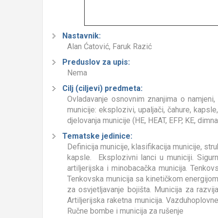
Nastavnik:
Alan Ćatović, Faruk Razić
Preduslov za upis:
Nema
Cilj (ciljevi) predmeta:
Ovladavanje osnovnim znanjima o namjeni, 
municije: eksplozivi, upaljači, čahure, kapsle
djelovanja municije (HE, HEAT, EFP, KE, dimna, 
Tematske jedinice:
Definicija municije, klasifikacija municije, str
kapsle. Eksplozivni lanci u municiji. Sigurn
artiljerijska i minobacačka municija. Tenko
Tenkovska municija sa kinetičkom energijom;
za osvjetljavanje bojišta. Municija za razvi
Artiljerijska raketna municija. Vazduhoplovn
Ručne bombe i municija za rušenje