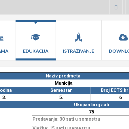
AMA
EDUKACIJA
ISTRAŽIVANJE
DOWNL
Naziv predmeta
Municija
odina
Semestar
Broj ECTS kr
3.
5.
6
Ukupan broj sati
75
Predavanja: 30 sati u semestru
Vježbe: 15 sati u semestru