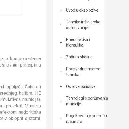
Uvod u eksplozive
Tehnike inžinjerske
optimizacije
Pneumatika i
hidraulika
Zaštita okoline
anja o komponentama
 o osnovnim principima
Proizvodna mjerna
tehnika
enih upaljača. Čahure i
Osnove balistike
 srednjeg kalibra. HE
Tehnologije održavanja
mulativna municija).
municije
 projektil. Municija
a efektom nadpritiska
Projektovanje pomoću
otiv oklopni sistemi.
računara