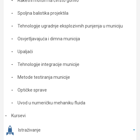
Raketni motori na čvrsto gorivo
Spoljna balistika projektila
Tehnologije ugradnje eksplozivnih punjenja u municiju
Osvjetljavajuća i dimna municija
Upaljači
Tehnologije integracije municije
Metode testiranja municije
Optičke sprave
Uvod u numeričku mehaniku fluida
Kursevi
Istraživanje