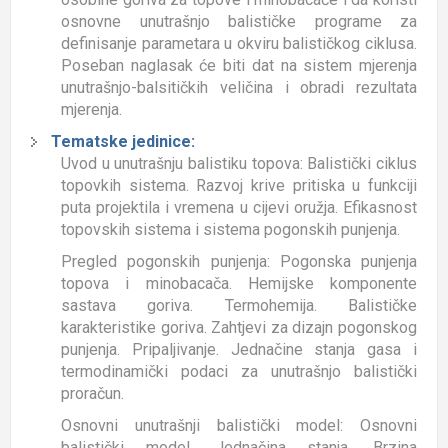
osnovne unutrašnjo balističke programe za
definisanje parametara u okviru balističkog ciklusa.
Poseban naglasak će biti dat na sistem mjerenja
unutrašnjo-balsitičkih veličina i obradi rezultata
mjerenja.
Tematske jedinice:
Uvod u unutrašnju balistiku topova: Balistički ciklus
topovkih sistema. Razvoj krive pritiska u funkciji
puta projektila i vremena u cijevi oružja. Efikasnost
topovskih sistema i sistema pogonskih punjenja.
Pregled pogonskih punjenja: Pogonska punjenja
topova i minobacača. Hemijske komponente
sastava goriva. Termohemija. Balističke
karakteristike goriva. Zahtjevi za dizajn pogonskog
punjenja. Pripaljivanje. Jednačine stanja gasa i
termodinamički podaci za unutrašnjo balistički
proračun.
Osnovni unutrašnji balistički model: Osnovni
balistički model. Jednačina stanja, Brzina