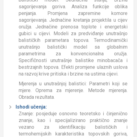
sagorijevanja goriva. Analiza funkcije oblika
penjanja. Promjena zapremine komore
sagorijevanja. Jednačine kretanja projektila u cijev
oružja. Jednačine prenosa toplote i energetski
gubici u cijevi. Modeli za predviđanje unutrašnjo
balističkih parametara topova. Termodinamički
unutrašnjo balistički model sa globalnim
parametrima za konvencionalna oružja.
Specifičnosti unutrašnje balistike minobacača i
bestrzajnih topova. Efekti promjene ulaznih uslova
na razvoj krive pritiska i brzine na ustima cijevi.
Mjerenja u unutrašnjoj balistici: Parametri koji se
mjere. Oprema za mjerenje. Metode mjerenja.
Obrada rezultata
.
Ishodi učenja:
Znanje: posjeduje osnovno teoretsko i činjenično
znanje, kao i specijalizirano praktično znanje
vezano za identifikaciju balističkih i
termohemijskih karakteristika topovskih goriva,