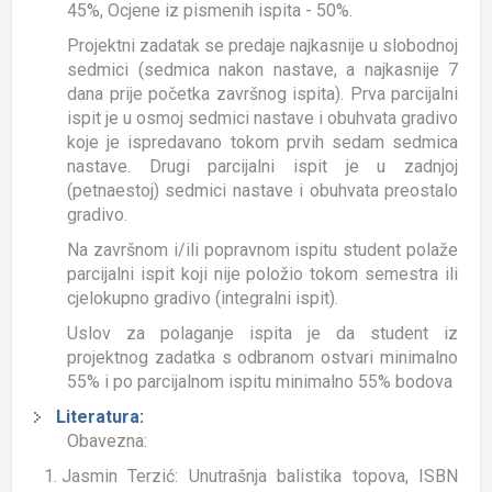
45%, Ocjene iz pismenih ispita - 50%.
Projektni zadatak se predaje najkasnije u slobodnoj
sedmici (sedmica nakon nastave, a najkasnije 7
dana prije početka završnog ispita). Prva parcijalni
ispit je u osmoj sedmici nastave i obuhvata gradivo
koje je ispredavano tokom prvih sedam sedmica
nastave. Drugi parcijalni ispit je u zadnjoj
(petnaestoj) sedmici nastave i obuhvata preostalo
gradivo.
Na završnom i/ili popravnom ispitu student polaže
parcijalni ispit koji nije položio tokom semestra ili
cjelokupno gradivo (integralni ispit).
Uslov za polaganje ispita je da student iz
projektnog zadatka s odbranom ostvari minimalno
55% i po parcijalnom ispitu minimalno 55% bodova
Literatura:
Obavezna:
Jasmin Terzić: Unutrašnja balistika topova, ISBN