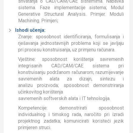
shvatanja o CAD/CAM/CAE sistemima. Nabavka
sistema. Faze implementacije sistema; Modul
Generative Structural Analysis. Primjer. Moduli
Machining. Primjeri;
Ishodi učenja:
Znanje: sposobnost identificiranja, formulisanja i
rješavanja jednostavnijih problema koji se javljaju
pri procesu konstruisanja, uz primjenu računara.
Vještine: sposobnost korištenja savremenih
integrisanih CAD/CAM/CAE sistema pri
konstruisanju podržanom računarom; razumijevanje
savremenih alata za dizajn, sintezu i
analizu proizvoda; sposobnost demonstriranja
učinkovitog korištenja
savremenih softverskih alata i IT tehnologija.
Kompetencije: demonstrirati sposobnost
individualnog i timskog rada, naročito pri izradi
projektnog zadatka; komunicirati koristeći jezik
primjeren struci.