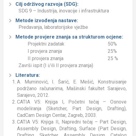
Cilj održivog razvoja (SDG):
SDG 9 – Industrija, inovacije i infrastruktura
Metode izvođenja nastave:
Predavanja, laboratorijske vježbe
Metode provjere znanja sa strukturom ocjene:
Projektni zadatak
50%
I provjera znanja
25%
II provjera znanja
25 %
Završi ispit (I i/ili II provjera znanja)
Literatura:
A. Muminović, I. Šarić, E. Mešić, Konstruisanje
podržano računarima, Mašinski fakultet Sarajevo,
Sarajevo, 2012.
CATIA V5: Knjiga I, Početni tečaj – Osnove
modeliranja (Sketcher, Part Design, Drafting),
CadCam Design Centar, Zagreb, 2003.
CATIA V5: Knjiga II, Napredni tečaj – Part Design,
Assembly Design, Drafting, Surface (Part Design,
Drafting, Sketcher, Assembly Design, Catalog